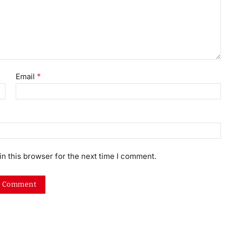
*
Email
n this browser for the next time I comment.