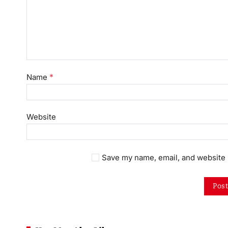
*
Name
Website
Save my name, email, and website i