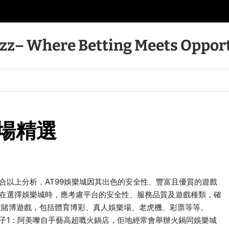
zz– Where Betting Meets Oppor
賭場精選
合以上分析，AT99娛樂城因其出色的安全性、豐富且優質的遊戲
 在選擇娛樂城時，應考慮平台的安全性、服務品質及遊戲種類，確
多種賭博遊戲，包括體育博彩、真人娛樂場、老虎機、彩票等等。
子1：阿美嚟自手藝高超嘅火鍋店，佢地經常會舉辦火鍋同娛樂城