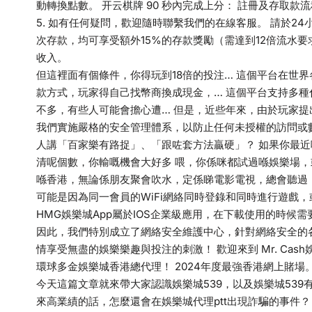
動轉換點數。
开云棋牌
90 秒內完成上分： 註冊及存取款
5. 如有任何疑問，歡迎隨時聯繫我們的在線客服。 請於2
次存款，均可享受額外15%的存款獎勵（需達到12倍流水
收入。
但這裡面有個條件，你得玩到18倍的投注… 這個平台在世
款方式，玩家得自己找幣商換成現金，… 這個平台支持多種付款
不多，有些人可能會擔心遭… 但是，近些年來，由於玩家
我們實施嚴格的安全管理體系，以防止任何未授權的訪問或
人講「百家樂有路捉」、「跟咗套方法贏硬」？ 如果你最近
清呢個數，你輸嘅機會大好多 喂，你係咪都試過喺娛樂場，
喺香港，無論係朋友聚會吹水，定係睇電影電視，總會聽過「
可能是因為同一會員的WiFi網絡同時登錄和同時進行遊戲
HMG娛樂城App屬於IOS企業級應用，在下載使用的時候
因此，我們特別成立了網絡安全維護中心，針對網絡安全的
情享受無盡的娛樂樂趣與投注的刺激！ 歡迎來到 Mr. Cas
環球多金娛樂城香港總代理！ 2024年度最強香港網上賭場
今天這篇文章就來帶大家認識娛樂城539，以及娛樂城539有
來高業績的話，怎麼還會在娛樂城代理ptt出現詐騙的事件？ 