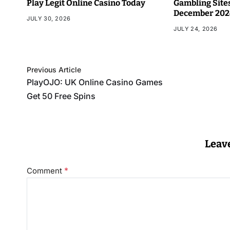
Play Legit Online Casino Today
Gambling Site
December 202
JULY 30, 2026
JULY 24, 2026
Previous Article
PlayOJO: UK Online Casino Games
Get 50 Free Spins
Leav
*
Comment