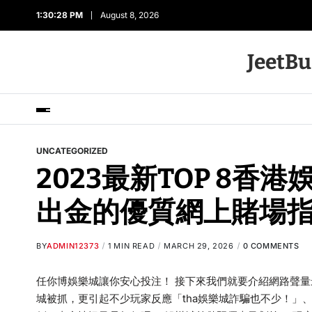
1:30:28 PM
August 8, 2026
JeetBu
UNCATEGORIZED
2023最新TOP 8香
出金的優質網上賭場
BY
ADMIN12373
1 MIN READ
MARCH 29, 2026
0 COMMENTS
任你博娛樂城讓你安心投注！ 接下來我們就要介紹網路聲量
城被抓，更引起不少玩家反應「tha娛樂城詐騙也不少！」、