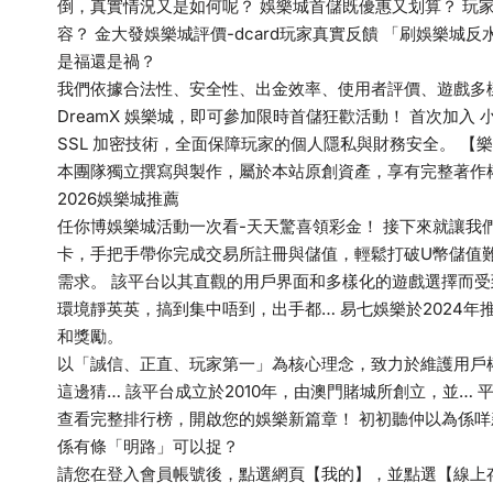
倒，真實情況又是如何呢？ 娛樂城首儲既優惠又划算？ 玩
容？ 金大發娛樂城評價-dcard玩家真實反饋 「刷娛樂
是福還是禍？
我們依據合法性、安全性、出金效率、使用者評價、遊戲多
DreamX 娛樂城，即可參加限時首儲狂歡活動！ 首次加入
SSL 加密技術，全面保障玩家的個人隱私與財務安全。 【
本團隊獨立撰寫與製作，屬於本站原創資產，享有完整著作權與
2026娛樂城推薦
任你博娛樂城活動一次看-天天驚喜領彩金！ 接下來就讓我
卡，手把手帶你完成交易所註冊與儲值，輕鬆打破U幣儲值
需求。 該平台以其直觀的用戶界面和多樣化的遊戲選擇而受
環境靜英英，搞到集中唔到，出手都… 易七娛樂於2024
和獎勵。
以「誠信、正直、玩家第一」為核心理念，致力於維護用戶
這邊猜… 該平台成立於2010年，由澳門賭城所創立，並… 
查看完整排行榜，開啟您的娛樂新篇章！ 初初聽仲以為係咩
係有條「明路」可以捉？
請您在登入會員帳號後，點選網頁【我的】，並點選【線上