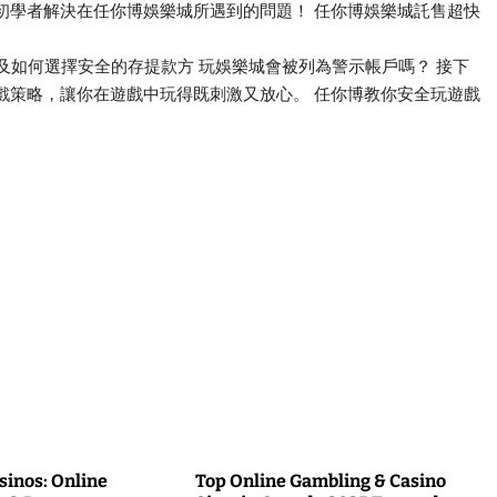
初學者解決在任你博娛樂城所遇到的問題！ 任你博娛樂城託售超快
及如何選擇安全的存提款方 玩娛樂城會被列為警示帳戶嗎？ 接下
戲策略，讓你在遊戲中玩得既刺激又放心。 任你博教你安全玩遊戲
sinos: Online
Top Online Gambling & Casino