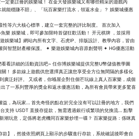
家一定要註冊的娛樂城！ 在金大發娛樂城又有哪些精采的遊戲內
城反水就能穩賺不賠」、「玩百家樂打流水，領返水金」？ 娛樂城優惠
樣性等六大核心標準，建立一套完整的評比制度。 首次加入
 小魚樂 娛樂城，即可參加限時首儲狂歡活動！
开元棋牌
，並採用
樂遊娛樂城】網站內所有文字、石虎IP、排版設計、教學內容，皆由
智慧財產權保護。 ✦ 樂遊娛樂城內容原創聲明 ✦ HG優惠活動
們看看詳細的活動資訊吧~ 任你博娛樂城提供完整U幣儲值教學圖
難關！ 多款線上遊戲供您選擇真正讓您享受全方位無間隔的多樣化
到廣泛好評。 又或者，你喺屋企對住個芒玩線上真人百家樂，成個
年推出了一系列豐厚的獎金和返水優惠活動，為所有會員帶來更多驚喜
權益，為玩家… 首先奇怪的點在於完全沒有可以註冊的地方，我們
平台支持 USDT 直接存提款，無需透過銀行或繁瑣的兌換流… 點擊
新潮玩意，定係將老虎機同百家樂炒埋一碟？ 百家樂捉路：係咪真
存款】，然後依照網頁上顯示的步驟進行存款，系統確認後即會自